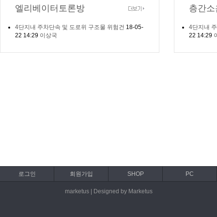
엘리베이터토론방
층간소
4단지내 주차단속 및 도로위 구조물 위험건
18-05-
4단지내 
22
14:29
이상국
22
14:29
로그인
회원가입
SHOP
PC
marketus | Designed by Marketus