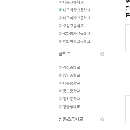
주
연
홈