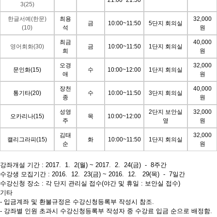
21:00~21:50
3(25)
한글서예(한문)
최용
32,000
금
10:00~11:50
5단지 회의실
(10)
석
원
최금
40,000
영어회화(30)
금
10:00~11:50
1단지 회의실
희
원
오경
32,000
문인화(15)
수
10:00~12:00
1단지 회의실
애
원
장천
40,000
통기타(20)
수
10:00~11:50
3단지 회의실
종
원
성영
2단지 보안실
32,000
오카리나(15)
목
10:00~12:00
주
옆
원
김태
32,000
캘리그라피(15)
화
10:00~11:50
1단지 회의실
순
원
강좌개설 기간 : 2017. 1. 2(월) ~ 2017. 2. 24(금) - 8주간
수강생 모집기간 : 2016. 12. 23(금) ~ 2016. 12. 29(목) - 7일간
수강신청 장소 : 각 단지 관리실 접수(야간 및 휴일 : 보안실 접수)
기타
- 입금계좌 및 환불규정은 수강신청등록부 작성시 참조.
- 강좌별 인원 초과시 수강신청등록부 작성자 중 수강료 입금 순으로 배정함.