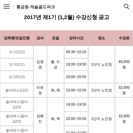
황금동 캐슬골드파크
2017년 제1기 (1,2월) 수강신청 공고
강좌명/모집인원
강사
요일
강의시간
장소
수강료
요가1(22)
09:30~10:20
김영
월, 수,
48,000
요가3(22)
19:00~19:50
1단지 노인정
경
금
원
요가5(22)
20:00~20:50
이유
32,000
필라테스1(22)
화, 목
10:00~10:50
1단지 노인정
정
원
필라테스/줌바
19:00~19:50
1(25)
필라테스/줌바
강혜
32,000
화, 목
20:00~20:50
1단지 노인정
2(25)
진
원
필라테스/줌바