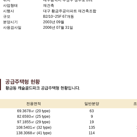
위치
대구광역시 수성구 청수로 261
사업형태
재건축
시행사
대구 황금주공아파트 재건축조합
규모
B2/10~25F 67개동
분양시기
2003년 09월
사용검사일
2006년 07월 31일
전용면적
일반분양
조
69.3678㎡ (20 type)
63
82.6593㎡ (25 type)
9
97.1855㎡ (29 type)
19
108.5401㎡ (32 type)
135
138.3068㎡ (41 type)
114